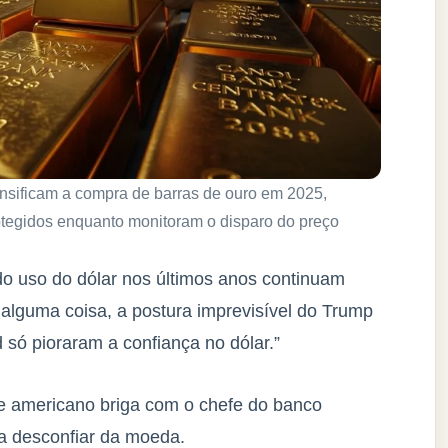
ensificam a compra de barras de ouro em 2025,
otegidos enquanto monitoram o disparo do preço
o uso do dólar nos últimos anos continuam
e alguma coisa, a postura imprevisível do Trump
d só pioraram a confiança no dólar.”
te americano briga com o chefe do banco
a desconfiar da moeda.