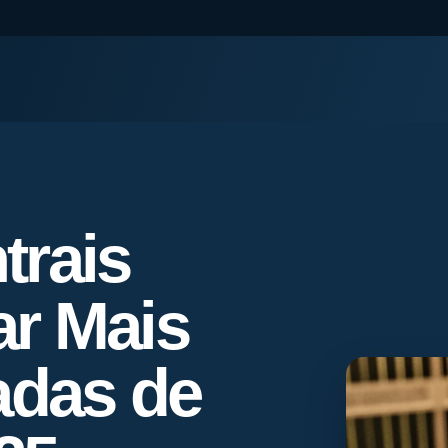
trais
r Mais
adas de