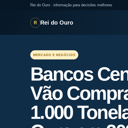
Rei do Ouro · informação para decisões melhores
Rei do Ouro
R
MERCADO E NEGÓCIOS
Bancos Cen
Vão Compra
1.000 Tonel