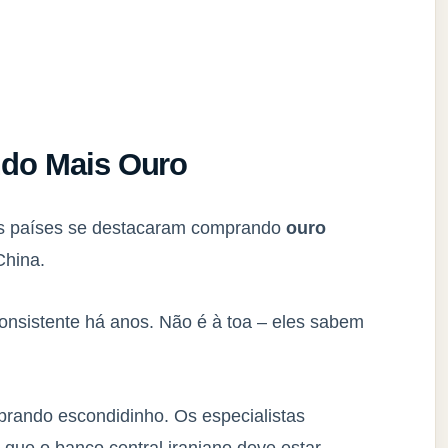
do Mais
Ouro
rês países se destacaram comprando
ouro
China.
onsistente há anos. Não é à toa – eles sabem
prando escondidinho. Os especialistas
 que o banco central iraniano deve estar