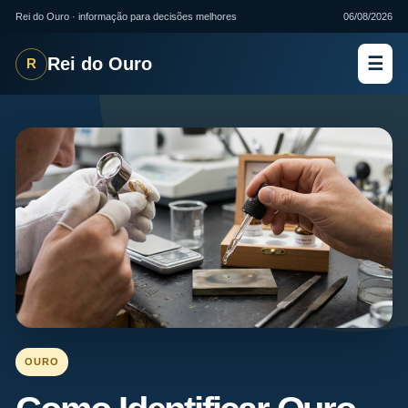
Rei do Ouro · informação para decisões melhores
06/08/2026
Rei do Ouro
☰
R
OURO