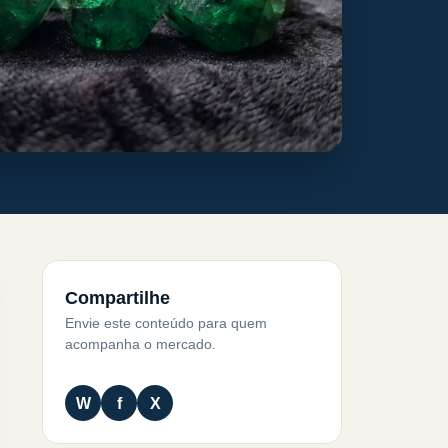
Compartilhe
Envie este conteúdo para quem
acompanha o mercado.
W
f
X