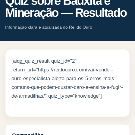
Quiz sobre Bauxita e
Mineração — Resultado
Informação clara e atualizada do Rei do Ouro
[aiqg_quiz_result quiz_id=”2″
return_url=”https://reidoouro.com/vai-vender-
ouro-especialista-alerta-para-os-5-erros-mais-
comuns-que-podem-custar-caro-e-ensina-a-fugir-
de-armadilhas/” quiz_type=”knowledge”]