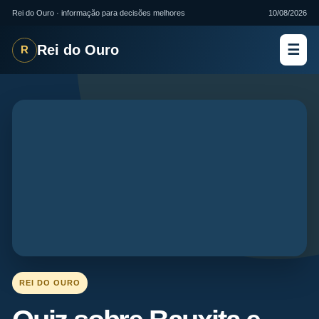
Rei do Ouro · informação para decisões melhores
10/08/2026
Rei do Ouro
☰
R
REI DO OURO